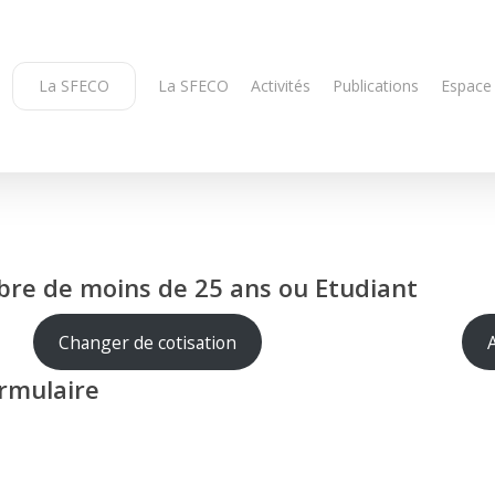
La SFECO
La SFECO
Activités
Publications
Espace
bre de moins de 25 ans ou Etudiant
Changer de cotisation
ormulaire