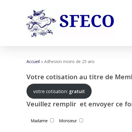
Skip
to
main
content
Accueil
»
Adhesion moins de 25 ans
Votre cotisation au titre de Mem
votre cotisation:
gratuit
Veuillez remplir et envoyer ce f
Madame
Monsieur
Hit enter to search or ESC to close