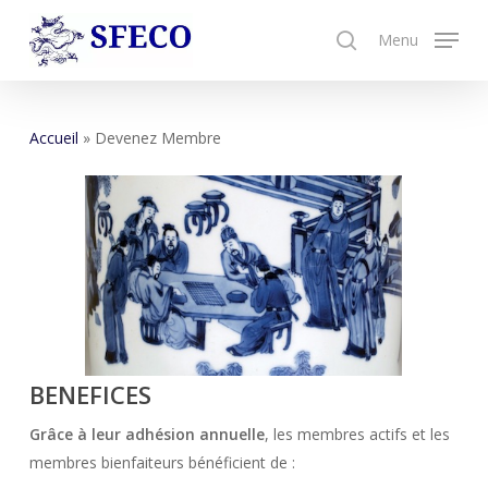
Skip
Menu
to
search
Close
main
Menu
content
Accueil
»
Devenez Membre
BENEFICES
Grâce à leur adhésion annuelle
, les membres actifs et les
membres bienfaiteurs bénéficient de :