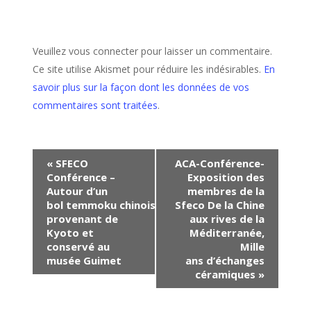
Veuillez vous connecter pour laisser un commentaire.
Ce site utilise Akismet pour réduire les indésirables.
En
savoir plus sur la façon dont les données de vos
commentaires sont traitées
.
Navigation
«
SFECO
ACA-Conférence-
Conférence –
Exposition des
Évènement
Autour d’un
membres de la
bol temmoku chinois
Sfeco De la Chine
provenant de
aux rives de la
Kyoto et
Méditerranée,
conservé au
Mille
musée Guimet
ans d’échanges
céramiques
»