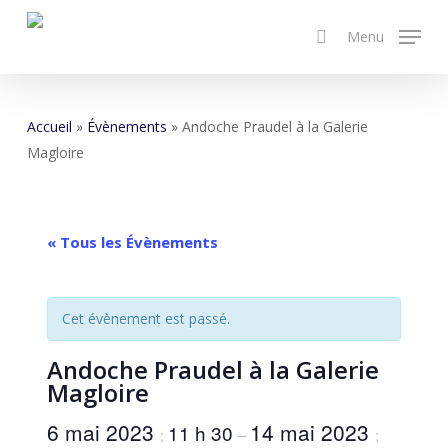
Skip
Menu
to
search
main
content
Accueil
»
Évènements
»
Andoche Praudel à la Galerie
Magloire
« Tous les Évènements
Cet évènement est passé.
Andoche Praudel à la Galerie
Magloire
6 mai 2023
14 mai 2023
11 h 30
;
–
;