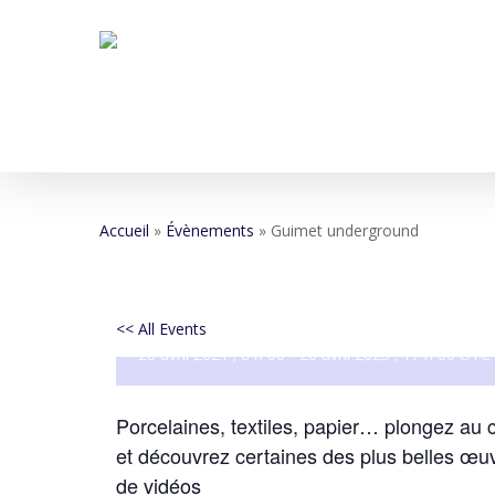
Skip
to
main
content
Accueil
»
Évènements
»
Guimet underground
Guimet undergrou
<< All Events
26 avril 2021 ; 8 h 00
-
26 avril 2025 ; 17 h 00
UTC
Hit enter to search or ESC to close
Porcelaines, textiles, papier… plongez au 
et découvrez certaines des plus belles œ
de vidéos