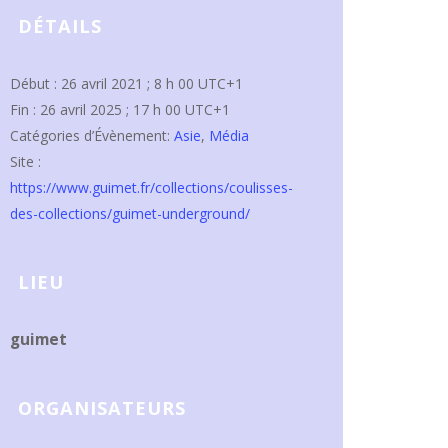
DÉTAILS
Début :
26 avril 2021 ; 8 h 00
UTC+1
Fin :
26 avril 2025 ; 17 h 00
UTC+1
Catégories d’Évènement:
Asie
,
Média
Site :
https://www.guimet.fr/collections/coulisses-
des-collections/guimet-underground/
LIEU
guimet
ORGANISATEURS