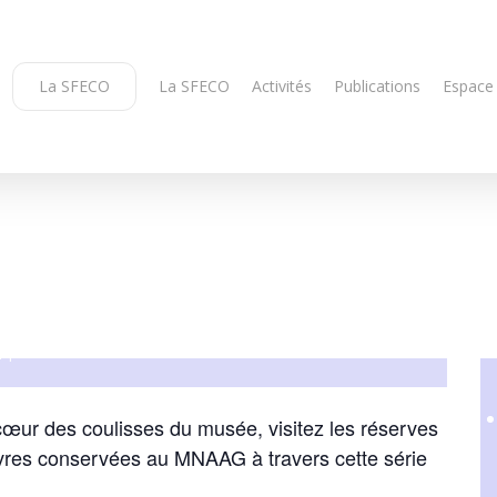
La SFECO
La SFECO
Activités
Publications
Espace
nd
+1
cœur des coulisses du musée, visitez les réserves
uvres conservées au MNAAG à travers cette série