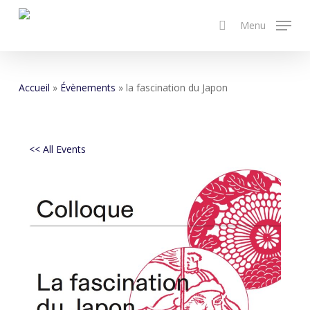
Skip
Menu
to
search
main
content
Accueil
»
Évènements
»
la fascination du Japon
<< All Events