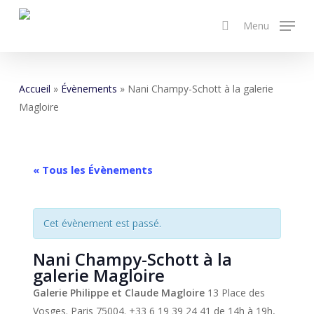
Skip
Menu
to
search
main
content
Accueil
»
Évènements
»
Nani Champy-Schott à la galerie
Magloire
« Tous les Évènements
Cet évènement est passé.
Nani Champy-Schott à la
galerie Magloire
Galerie Philippe et Claude Magloire
13 Place des
Vosges. Paris 75004. ‭+33 6 19 39 24 41‬ de 14h à 19h,