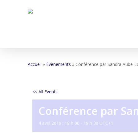
Skip
to
main
content
Accueil
»
Évènements
»
Conférence par Sandra Aube-L
<< All Events
Conférence par Sa
4 avril 2019 ; 18 h 00
-
19 h 30
UTC+1
Hit enter to search or ESC to close