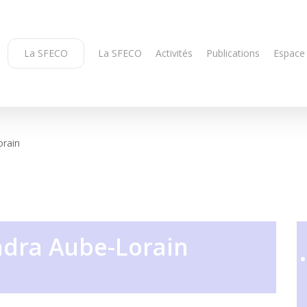
La SFECO
La SFECO
Activités
Publications
Espace
orain
ndra Aube-Lorain